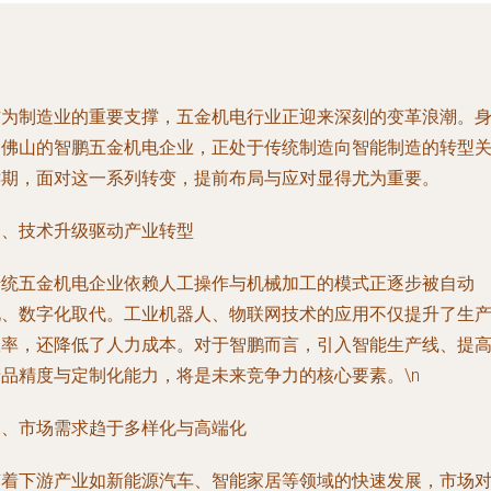
作为制造业的重要支撑，五金机电行业正迎来深刻的变革浪潮。
处佛山的智鹏五金机电企业，正处于传统制造向智能制造的转型
键期，面对这一系列转变，提前布局与应对显得尤为重要。
一、技术升级驱动产业转型
传统五金机电企业依赖人工操作与机械加工的模式正逐步被自动
化、数字化取代。工业机器人、物联网技术的应用不仅提升了生
效率，还降低了人力成本。对于智鹏而言，引入智能生产线、提
产品精度与定制化能力，将是未来竞争力的核心要素。\n
二、市场需求趋于多样化与高端化
随着下游产业如新能源汽车、智能家居等领域的快速发展，市场