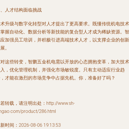
五、人才结构面临挑战
技术升级与数字化转型对人才提出了更高要求。既懂传统机电技
又掌握自动化、数据分析等新技能的复合型人才成为稀缺资源。
鹏应加强员工培训，并积极引进高端技术人才，以支撑企业的创
发展。
面对这些转变，智鹏五金机电需以开放的心态拥抱变革，加大技
投入，优化管理机制，并强化市场敏锐度。只有主动适应行业趋
势，才能在激烈的市场竞争中占据先机。你，准备好了吗？
若转载，请注明出处：http://www.sh-
angao.com/product/286.html
新时间：2026-08-06 19:13:53