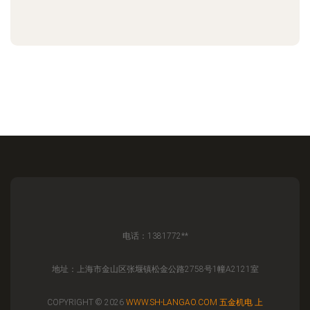
电话：1381772**
地址：上海市金山区张堰镇松金公路2758号1幢A2121室
COPYRIGHT © 2026
WWW.SH-LANGAO.COM
五金机电
上